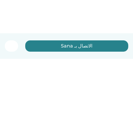
الاتصال بـ Sana
العربية
آلية العمل
مساعدة
الشروط و الخصوصية
الأسعار
تفاصيل الشركة
Babysits للشركات
معايير المجتمع