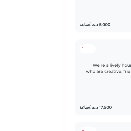
1
We're a lively hou
who are creative, fri
looking for a resp