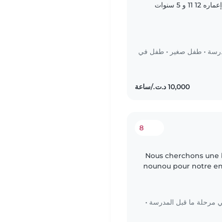
أعيش أنا و أبنائي الثلاثة معا فقط لا غير شكرا إعماره 12 11 و 5 سنوات
درسة
•
طفل صغير
•
طفل في
8
Nous cherchons une b
nounou pour notre enf
amical. Nous avons 
مرحلة ما قبل المدرسة
•