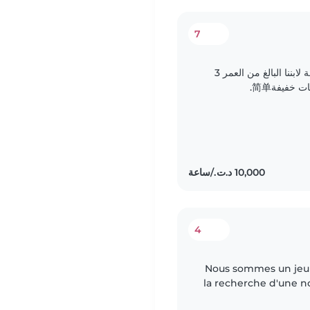
7
نحن عائلة نبحث عن جليسة أطفال جديرة بالثقة لابننا البالغ من العمر 3
سنوات. نريد شخصاً مرحاً قادراً على إعداد وجبات خفيفة简单.
Intr القدرة على التعامل مع الأطفال
4
Nous sommes un jeun
la recherche d'une no