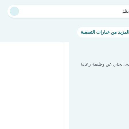
حثك
ه. ابحثي عن وظيفة رعاية