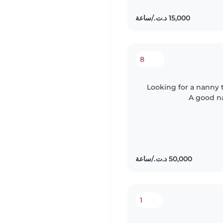
8
Looking for a nanny t
A good na
1