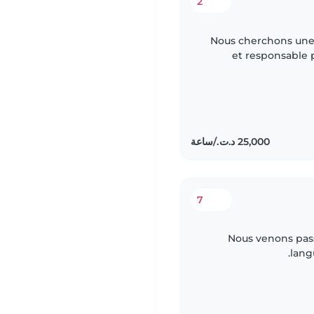
2
Nous cherchons une
et responsable 
amical et amusant.
7
Nous venons pass
lang