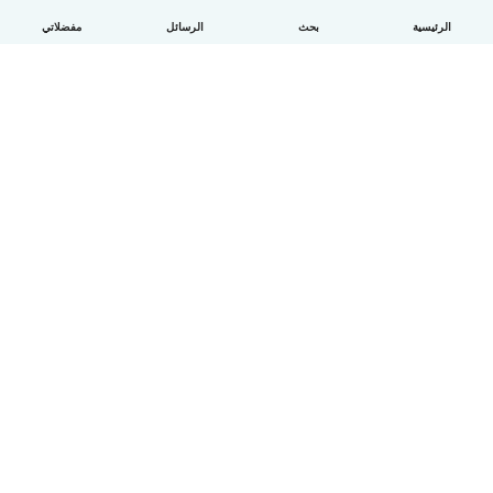
الرئيسية
بحث
الرسائل
مفضلاتي
العربية
آلية العمل
مساعدة
الشروط و الخصوصية
الأسعار
تفاصيل الشركة
Babysits للشركات
معايير المجتمع
© Babysits B.V.