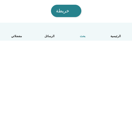
خريطة
الرئيسية
بحث
الرسائل
مفضلاتي
العربية
آلية العمل
مساعدة
الشروط و الخصوصية
الأسعار
تفاصيل الشركة
Babysits للشركات
معايير المجتمع
© Babysits B.V.