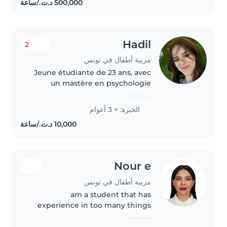
lecture, les activités manuelles,..
Hadil
2
مربية أطفال في تونس
Jeune étudiante de 23 ans, avec
un mastère en psychologie
clinique, et titulaire d'un
certificat en premiers secours,
الخبرة: > 3 أعوام
ainsi qu'une expérience
significative dans le domaine du
babysitting,..
Nour e
مربية أطفال في تونس
am a student that has
experience in too many things
related to kids in diffrent ages
and had the opportunity to