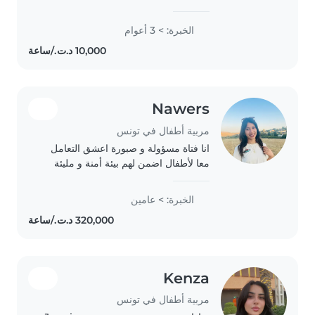
اول سنة دخلت في الجامعة في كل صيف
اعمل في رعاية الأطفال نوادي /مركبات
الخبرة: > 3 أعوام
ايضا قمت برعاية ابنة عمي في كل صيف..
Nawers
مربية أطفال في تونس
انا فتاة مسؤولة و صبورة اعشق التعامل
معا لأطفال اضمن لهم بيئة أمنة و مليئة
باالمرح و التعلم و اتفهم إحتياجات لأطفال
واحرص علا سعادتهم و صحتهمو لديا خبر
الخبرة: > عامين
ايضا في لألعاب التعليمية ولأنشطة..
Kenza
مربية أطفال في تونس