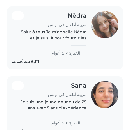
Nèdra
مربية أطفال في تونس
Salut à tous Je m'appelle Nèdra
et je suis là pour fournir les
meilleurs conditions de
babysitting à vos enfants . Je suis
الخبرة: > 5 أعوام
très empathique, attentive et
créative avec les enfants...
Sana
مربية أطفال في تونس
Je suis une jeune nounou de 25
ans avec 5 ans d'expérience
auprès des enfants de tous âges,
des bébés aux écoliers. J'ai des
الخبرة: > 5 أعوام
compétences variées comme la