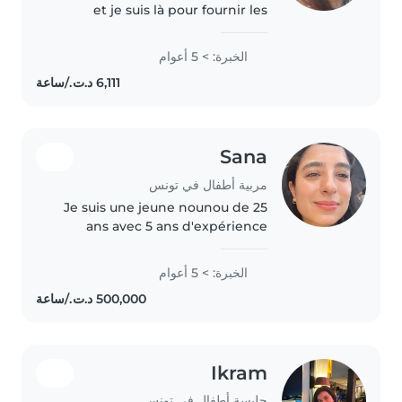
et je suis là pour fournir les
meilleurs conditions de
babysitting à vos enfants . Je suis
الخبرة: > 5 أعوام
très empathique, attentive et
créative avec les enfants...
Sana
مربية أطفال في تونس
Je suis une jeune nounou de 25
ans avec 5 ans d'expérience
auprès des enfants de tous âges,
des bébés aux écoliers. J'ai des
الخبرة: > 5 أعوام
compétences variées comme la
lecture, les activités manuelles,..
Ikram
جليسة أطفال في تونس