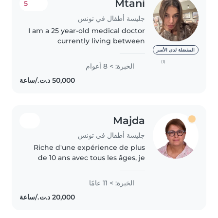
Mtani
5
جليسة أطفال في تونس
I am a 25 year-old medical doctor
currently living between
Germany and Portugal.
المفضلة لدى الأسر
Throughout my life, I have taken
(1)
الخبرة: > 8 أعوام
on significant responsibility in
helping raise my three younger
siblings,..
Majda
جليسة أطفال في تونس
Riche d'une expérience de plus
de 10 ans avec tous les âges, je
suis passionnée par les travaux
manuels et le bien-être des
الخبرة: > 11 عامًا
enfants. Dynamique et à l'écoute
de leurs besoins, je propose..