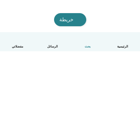
خريطة
الرئيسية
بحث
الرسائل
مفضلاتي
العربية
آلية العمل
مساعدة
الشروط و الخصوصية
الأسعار
تفاصيل الشركة
Babysits للشركات
معايير المجتمع