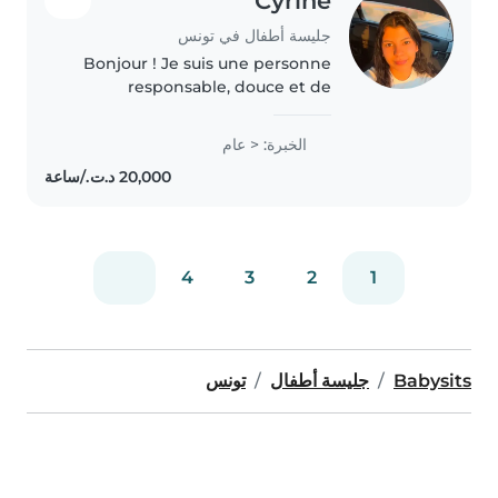
Cyrine
جليسة أطفال في تونس
Bonjour ! Je suis une personne
responsable, douce et de
confiance, passionnée par le
bien-être des enfants. J'aime
الخبرة: < عام
organiser des activités ludiques
et éducatives adaptées à leur
âge,..
4
3
2
1
Babysits
جليسة أطفال
تونس