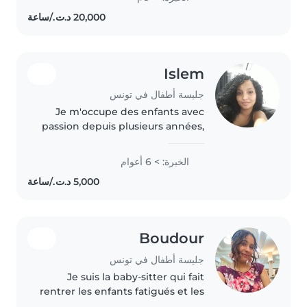
with homework and playing
with toddlers and preschoolers..
Islem
جليسة أطفال في تونس
Je m'occupe des enfants avec
passion depuis plusieurs années,
en adaptant mes activités à
chaque âge. Expérimenté avec
الخبرة: > 6 أعوام
les enfants à besoins spécifiques,
j'aime créer des moments
éducatifs..
Boudour
جليسة أطفال في تونس
Je suis la baby-sitter qui fait
rentrer les enfants fatigués et les
parents rassurés !