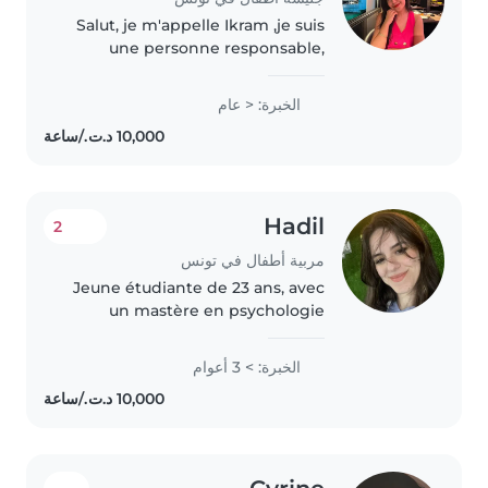
Salut, je m'appelle Ikram ,je suis
une personne responsable,
patiente et calme. J'aime
beaucoup les enfants et j'aime
الخبرة: < عام
passer du temps avec eux, jouer
avec eux et veiller à leur
sécurité...
Hadil
2
مربية أطفال في تونس
Jeune étudiante de 23 ans, avec
un mastère en psychologie
clinique, et titulaire d'un
certificat en premiers secours,
الخبرة: > 3 أعوام
ainsi qu'une expérience
significative dans le domaine du
babysitting,..