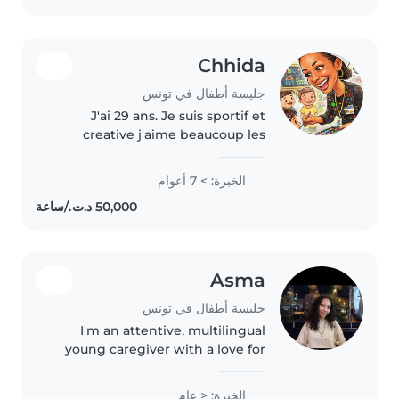
Chhida
جليسة أطفال في تونس
J'ai 29 ans. Je suis sportif et
creative j'aime beaucoup les
enfants je travaille aussi dans
cette domaine et j'adore mon
الخبرة: > 7 أعوام
travaille et aussi j'aime bien
voyager je suis responsable..
Asma
جليسة أطفال في تونس
I'm an attentive, multilingual
young caregiver with a love for
reading, music, and light
activities. Comfortable assisting
الخبرة: < عام