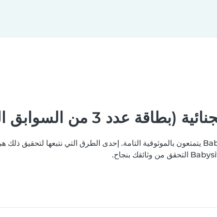
دد 3 من السوابق العدلية)
نسعى جاهدين لتعزيز ثقتكم بأن جميع مستخدمي منصة Babysits يتمتعون بالموثوقية التامة. إحدى الطرق 