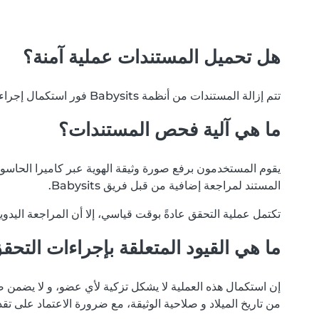
هل تحميل المستندات عملية آمنة؟
تتم إزالة المستندات من أنظمة Babysits فور استكمال إجراءات التحقق. نلتزم بخصوصية بياناتك، و لن يتم تداول مستنداتك مع أي أطراف خارجية أو مستخدمين آخرين لأي سبب.
ما هي آلية فحص المستندات؟
يقوم المستخدمون برفع صورة وثيقة الهوية عبر كاميرا الحاسوب أ
المستند لمراجعة إضافية من قبل فريق Babysits.
تكتمل عملية التحقق عادةً بوقت قياسي، إلا أن المراجعة اليدو
ما هي القيود المتعلقة بإجراءات التحق
إن استكمال هذه العملية لا يشكل تزكية لأي عضو، و لا يضمن ص
من تاريخ الميلاد و صلاحية الوثيقة، مع ضرورة الاعتماد على تق