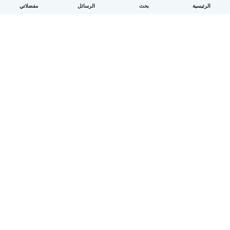
الرئيسية
بحث
الرسائل
مفضلاتي
العربية
آلية العمل
مساعدة
الشروط و الخصوصية
الأسعار
تفاصيل الشركة
Babysits للشركات
معايير المجتمع