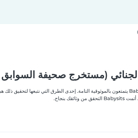
جنائي (مستخرج صحيفة السوابق ال
نسعى جاهدين لتعزيز ثقتكم بأن جميع مستخدمي منصة Babysits يتمتعون بالموثوقية التامة. إحدى الطرق التي
قك بنجاح.