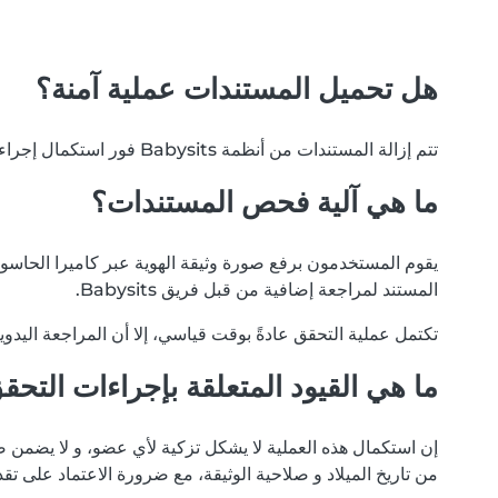
هل تحميل المستندات عملية آمنة؟
تتم إزالة المستندات من أنظمة Babysits فور استكمال إجراءات التحقق. نلتزم بخصوصية بياناتك، و لن يتم تداول مستنداتك مع أي أطراف خارجية أو مستخدمين آخرين لأي سبب.
ما هي آلية فحص المستندات؟
يقوم المستخدمون برفع صورة وثيقة الهوية عبر كاميرا الحاسوب أ
المستند لمراجعة إضافية من قبل فريق Babysits.
تكتمل عملية التحقق عادةً بوقت قياسي، إلا أن المراجعة اليدو
ما هي القيود المتعلقة بإجراءات التحق
إن استكمال هذه العملية لا يشكل تزكية لأي عضو، و لا يضمن ص
من تاريخ الميلاد و صلاحية الوثيقة، مع ضرورة الاعتماد على تق