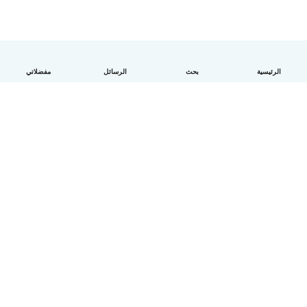
الرئيسية
بحث
الرسائل
مفضلاتي
العربية
آلية العمل
مساعدة
الشروط و الخصوصية
الأسعار
تفاصيل الشركة
Babysits للشركات
معايير المجتمع