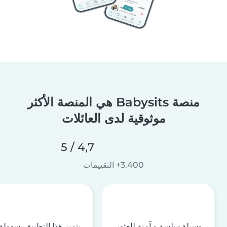
منصة Babysits هي المنصة الأكثر
موثوقية لدى العائلات
4,7 / 5
3.400+ التقييمات
وسيلة سلسة و آمنة للعثور
يتميز هذا التطبيق بسهولة