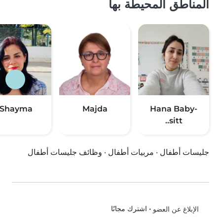
المناطق المحيطة بها
Shayma
Majda
Hana Baby-
sitt..
جليسات أطفال
·
مربيات أطفال
·
وظائف جليسات أطفال
•
اشترك مجانًا
الإبلاغ عن العضو