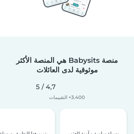
منصة Babysits هي المنصة الأكثر
موثوقية لدى العائلات
4,7 / 5
3.400+ التقييمات
وسيلة سلسة و آمنة للعثور
يتميز هذا التطبيق بسهولة