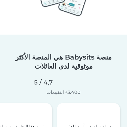
منصة Babysits هي المنصة الأكثر
موثوقية لدى العائلات
4,7 / 5
3.400+ التقييمات
وسيلة سلسة و آمنة للعثور
يتميز هذا التطبيق بسهولة