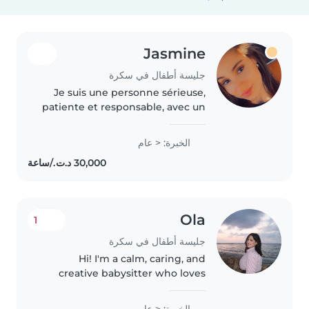
Jasmine
جليسة أطفال في سكرة
Je suis une personne sérieuse,
patiente et responsable, avec un
grand sens de l'écoute et de
l'organisation. J'accorde une
الخبرة: < عام
attention particulière à la
sécurité, au bien-être et au..
Ola
1
جليسة أطفال في سكرة
Hi! I'm a calm, caring, and
creative babysitter who loves
making every day fun. Whether
it's arts and crafts, storytelling,
الخبرة: < عام