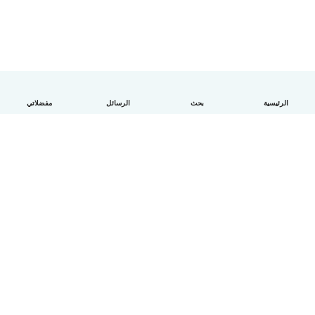
الرئيسية
بحث
الرسائل
مفضلاتي
العربية
آلية العمل
مساعدة
الشروط و الخصوصية
الأسعار
تفاصيل الشركة
Babysits للشركات
معايير المجتمع